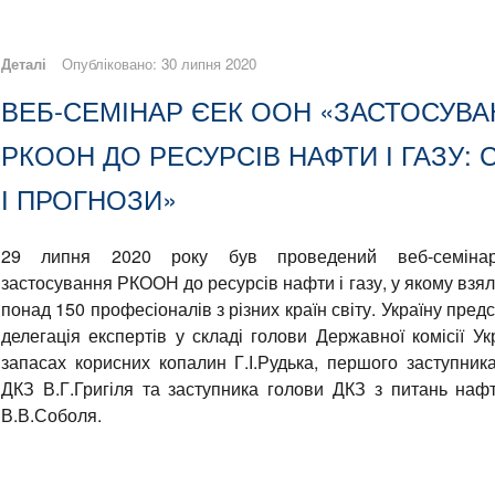
Деталі
Опубліковано: 30 липня 2020
ВЕБ-СЕМІНАР ЄЕК ООН «ЗАСТОСУВ
РКООН ДО РЕСУРСІВ НАФТИ І ГАЗУ: 
І ПРОГНОЗИ»
29 липня 2020 року був проведений веб-семін
застосування РКООН до ресурсів нафти і газу, у якому взял
понад 150 професіоналів з різних країн світу. Україну пред
делегація експертів у складі голови Державної комісії Ук
запасах корисних копалин Г.І.Рудька, першого заступник
ДКЗ В.Г.Григіля та заступника голови ДКЗ з питань нафт
В.В.Соболя.