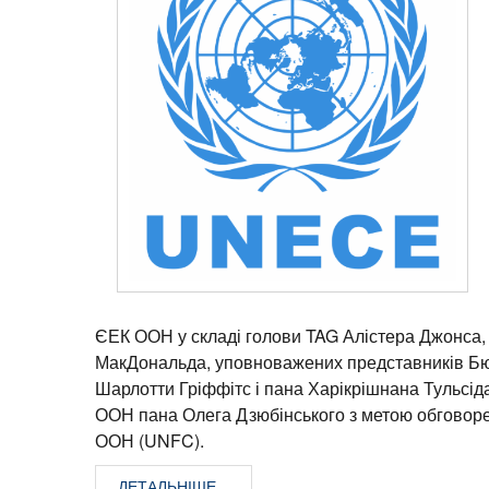
ЄЕК ООН у складі голови TAG Алістера Джонса, г
МакДональда, уповноважених представників Бю
Шарлотти Гріффітс і пана Харікрішнана Тульсіда
ООН пана Олега Дзюбінського з метою обговорен
ООН (UNFC).
ДЕТАЛЬНІШЕ...