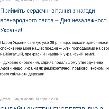
Прийміть сердечні вітання з нагоди
всенародного свята – Дня незалежності
України!
Народ України святкує уже 29 річницю, відколи здійснилася
споконвічна мрія наших предків – бути господарями на сво
найбагатшій, прекрасній і чарівній українській землі.
ю і духовне оновлення, сприяє подальшому утвердженню
будови нашої України як демократичної, правової, економіч
ітової спільноти держави.
Деталі
Опубліковано: 13 серпня 2020
ОНЛАЙН-ЗУСТРІЧ ЕКСПЕРТІВ ДКЗ З