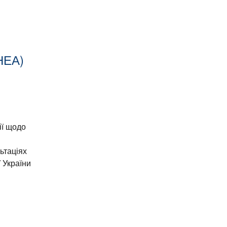
ЕА)
ії щодо
ьтаціях
 України