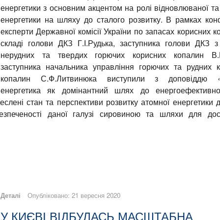
енергетики з основним акцентом на ролі відновлюваної та
енергетики на шляху до сталого розвитку. В рамках кон
експерти Державної комісії України по запасах корисних к
складі голови ДКЗ Г.І.Рудька, заступника голови ДКЗ з
нерудних та твердих горючих корисних копалин В.Е
заступника начальника управління горючих та рудних 
копалин С.Ф.Литвинюка виступили з доповіддю 
енергетика як домінантний шлях до енергоефективно
реслені стан та перспективи розвитку атомної енергетики 
езпеченості даної галузі сировиною та шляхи для дос
Деталі
Опубліковано: 21 вересня 2020
У КИЄВІ ВІДБУЛАСЬ МАСШТАБНА