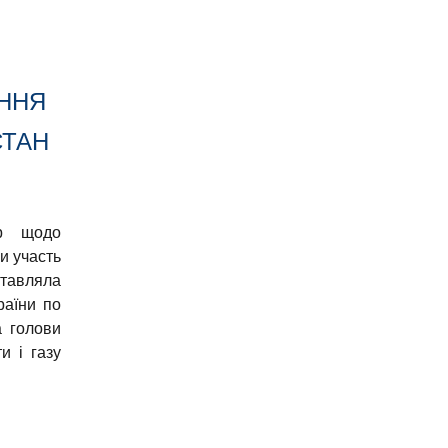
АННЯ
СТАН
ар щодо
и участь
ставляла
раїни по
а голови
и і газу