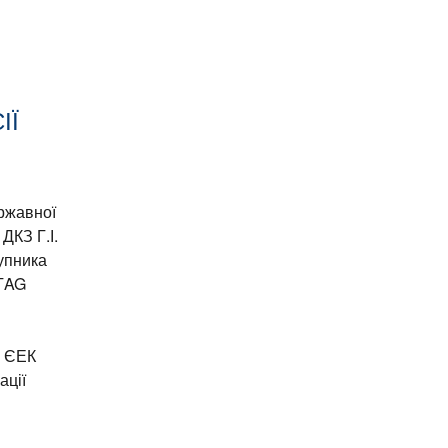
ІЇ
ержавної
ДКЗ Г.І.
тупника
 ТAG
у ЄЕК
ації