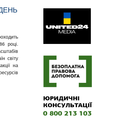
ДЕНЬ
роходить
86 році.
асштабів
їн світу
акції на
ресурсів