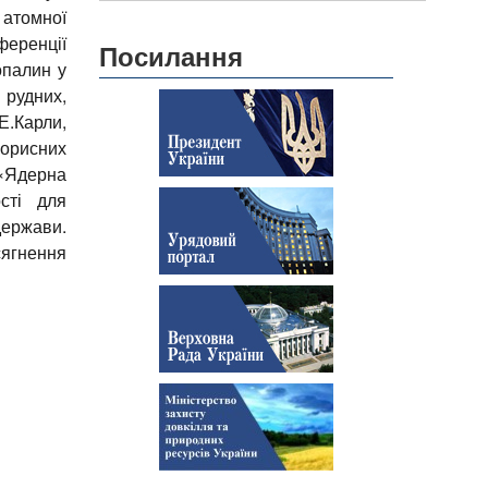
 атомної
ференції
Посилання
опалин у
 рудних,
.Карли,
корисних
«Ядерна
сті для
держави.
ягнення