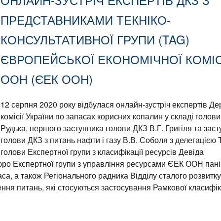
ПРЕДСТАВНИКАМИ ТЕКНІКО-
КОНСУЛЬТАТИВНОЇ ГРУПИ (TAG)
ЄВРОПЕЙСЬКОЇ ЕКОНОМІЧНОЇ КОМІС
ООН (ЄЕК ООН)
12 серпня 2020 року відбулася онлайн-зустріч експертів Д
комісії України по запасах корисних копалин у складі голови 
Рудька, першого заступника голови ДКЗ В.Г. Григіля та зас
голови ДКЗ з питань нафти і газу В.В. Соболя з делегацією
олови Експертної групи з класифікації ресурсів Девіда
ро Експертної групи з управління ресурсами ЄЕК ООН пані
са, а також Регіонального радника Відділу сталого розвитк
ня питань, які стосуються застосування Рамкової класифік