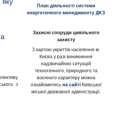
 яку
План діяльності системи
я
енергетичного менеджменту ДКЗ
Захисні споруди цивільного
та
захисту
З картою укриттів населення м.
Києва у разі виникнення
надзвичайних ситуацій
техногенного, природного та
олективу
воєнного характеру можна
ського з
ознайомитись
на сайті
Київської
міської державної адміністрації.